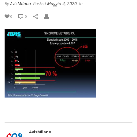
By
AvisMilano
Posted
Maggio 4, 2020
In
0
0
AvisMilano