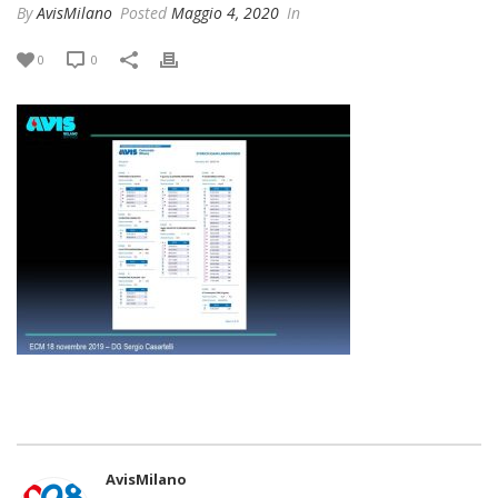
By
AvisMilano
Posted
Maggio 4, 2020
In
0
0
AvisMilano