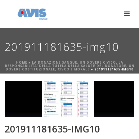
201911181635-img10
HOME
»
LA DONAZIONE SANGUE, UN DOVERE CIVICO, LA
RESPONSABILITA’ DELLA TUTELA DELLA SALUTE DEL DONATORE, UN
DOVERE COSTITUZIONALE, CIVCO E MORALE
»
201911181635-IMG10
201911181635-IMG10