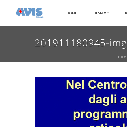
HOME
CHI SIAMO
D
201911180945-im
HOM