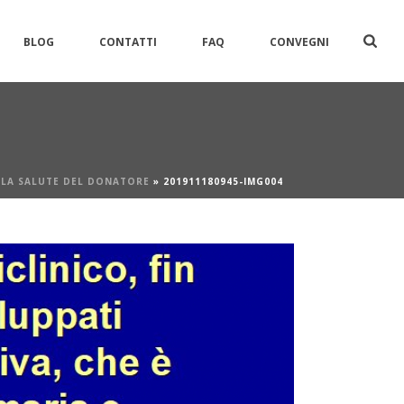
BLOG
CONTATTI
FAQ
CONVEGNI
LLA SALUTE DEL DONATORE
»
201911180945-IMG004