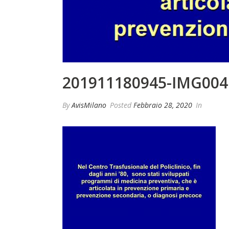
201911180945-IMG004
By
AvisMilano
Posted
Febbraio 28, 2020
In