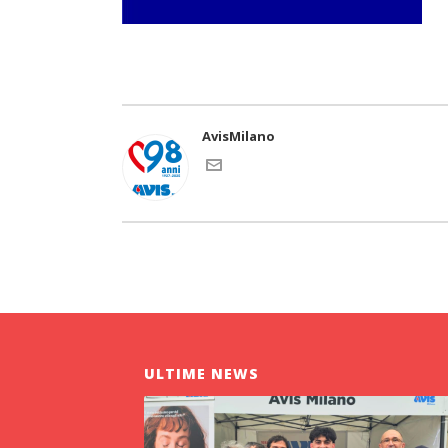
AvisMilano
ULTIME NEWS