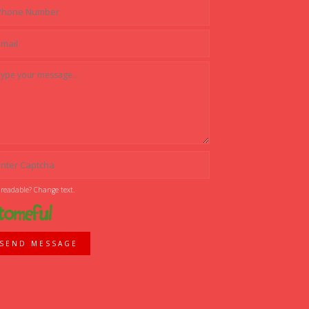
 readable? Change text.
SEND MESSAGE