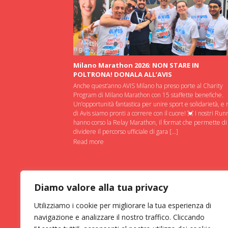
Milano Marathon 2026: NON STARE IN
POLTRONA! DONALA ALL’AVIS
Anche quest’anno AVIS Milano ha preso porte al Charity
Program di Milano Marathon con 15 staffette benefiche.
Un’opportunità fantastica per unire sport e solidarietà, e 
di Avis siamo pronti a correre con il cuore! 💓 I nostri Run
hanno corso la Relay Marathon, il format che permette di
dividere il percorso ufficiale di gara […]
Read more
Diamo valore alla tua privacy
Utilizziamo i cookie per migliorare la tua esperienza di
navigazione e analizzare il nostro traffico. Cliccando