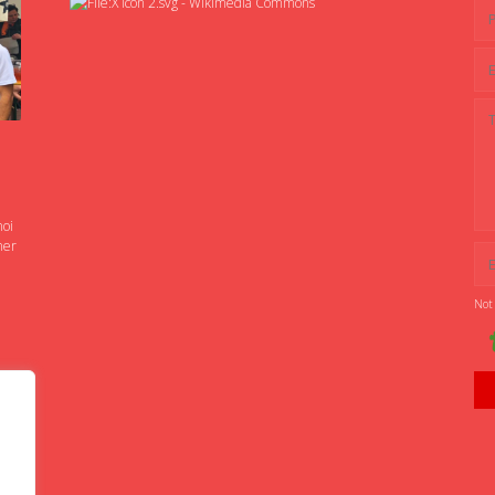
noi
ner
Not