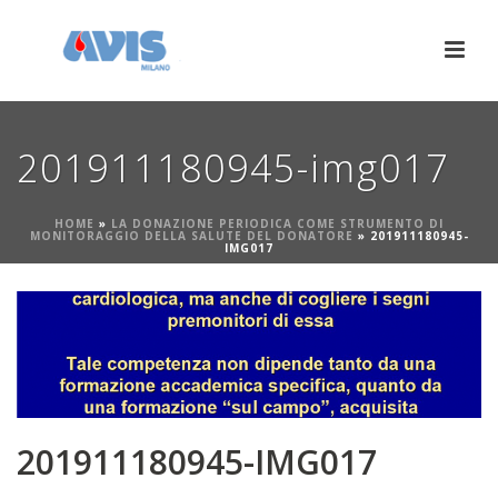
201911180945-img017
HOME
»
LA DONAZIONE PERIODICA COME STRUMENTO DI
MONITORAGGIO DELLA SALUTE DEL DONATORE
»
201911180945-
IMG017
201911180945-IMG017