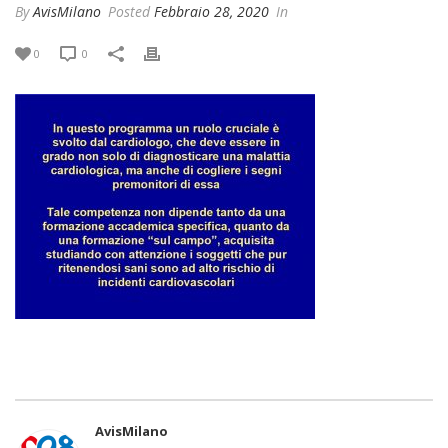
By
AvisMilano
Posted
Febbraio 28, 2020
In
0
0
AvisMilano