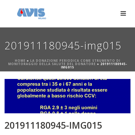
201911180945-img015
HOME
»
LA DONAZIONE PERIODICA COME STRUMENTO DI
MONITORAGGIO DELLA SALUTE DEL DONATORE
»
201911180945-
IMG015
201911180945-IMG015