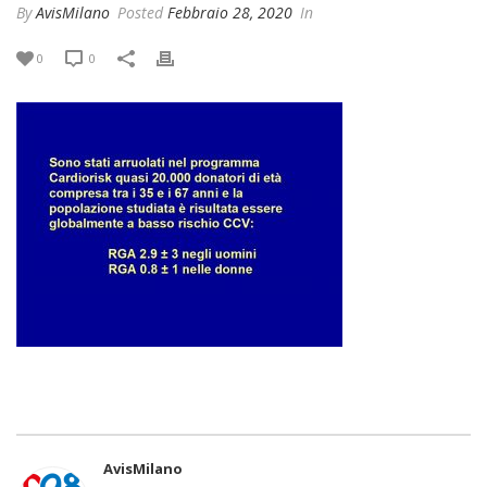
By
AvisMilano
Posted
Febbraio 28, 2020
In
0
0
AvisMilano