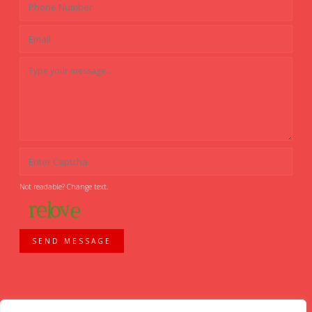
Not readable? Change text.
SEND MESSAGE