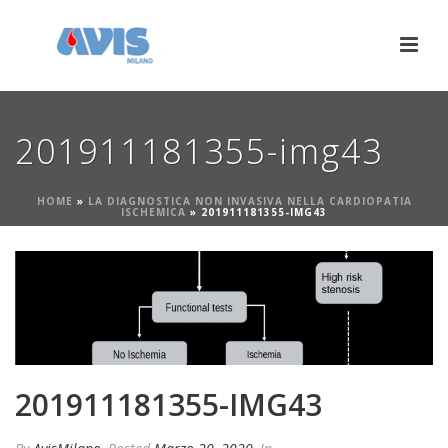
201911181355-img43
HOME
»
LA DIAGNOSTICA NON INVASIVA NELLA CARDIOPATIA
ISCHEMICA
»
201911181355-IMG43
201911181355-IMG43