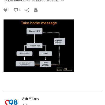
By
AvisMilano
Posted
Marzo 20, 2020
In
0
0
AvisMilano