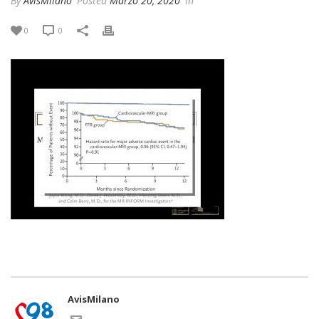
By
AvisMilano
Posted
Marzo 20, 2020
In
0
0
AvisMilano