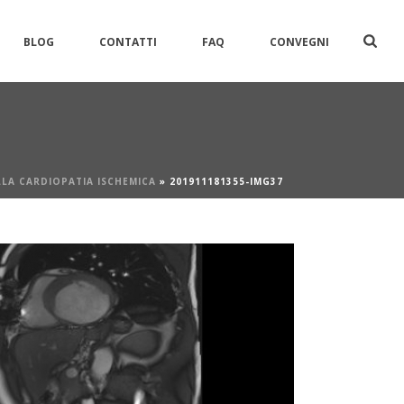
BLOG
CONTATTI
FAQ
CONVEGNI
LLA CARDIOPATIA ISCHEMICA
»
201911181355-IMG37