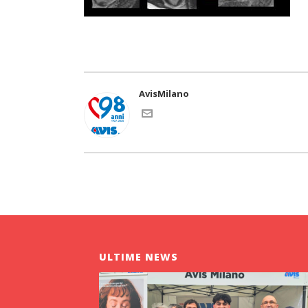
AvisMilano
ULTIME NEWS