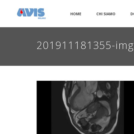
HOME
CHI SIAMO
D
201911181355-im