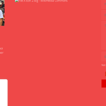
noi
ner
Not