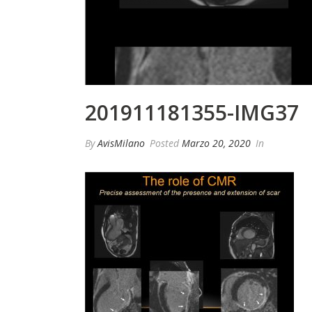
201911181355-IMG37
By
AvisMilano
Posted
Marzo 20, 2020
In