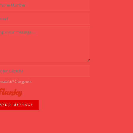
 readable? Change text.
SEND MESSAGE