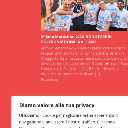
Milano Marathon 2026: NON STARE IN
POLTRONA! DONALA ALL’AVIS
Anche quest’anno AVIS Milano ha preso porte al Charity
Program di Milano Marathon con 15 staffette benefiche.
Un’opportunità fantastica per unire sport e solidarietà, e 
di Avis siamo pronti a correre con il cuore! 💓 I nostri Run
hanno corso la Relay Marathon, il format che permette di
dividere il percorso ufficiale di gara […]
Read more
Diamo valore alla tua privacy
Utilizziamo i cookie per migliorare la tua esperienza di
navigazione e analizzare il nostro traffico. Cliccando