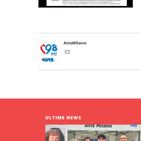
AvisMilano
ULTIME NEWS