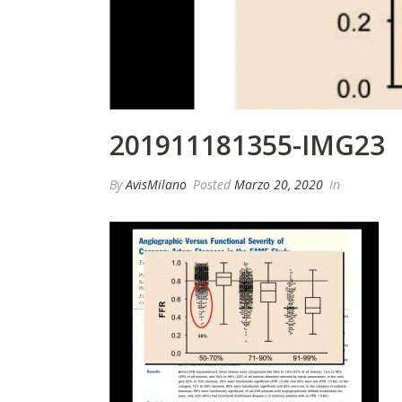
201911181355-IMG23
By
AvisMilano
Posted
Marzo 20, 2020
In