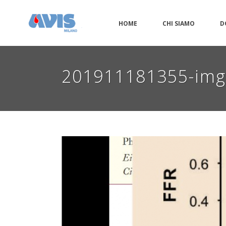
HOME
CHI SIAMO
D
201911181355-im