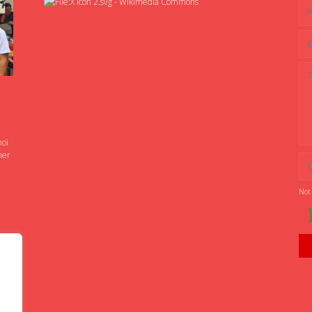
noi
ner
Not