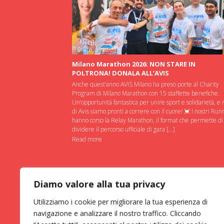
Milano Marathon 2026: NON STARE IN
POLTRONA! DONALA ALL’AVIS
Anche quest’anno AVIS Milano ha preso porte al Charity
Program di Milano Marathon con 15 staffette benefiche.
Un’opportunità fantastica per unire sport e solidarietà, e 
di Avis siamo pronti a correre con il cuore! 💓 I nostri Run
hanno corso la Relay Marathon, il format che permette di
dividere il percorso ufficiale di gara […]
Read more
Diamo valore alla tua privacy
Utilizziamo i cookie per migliorare la tua esperienza di
navigazione e analizzare il nostro traffico. Cliccando