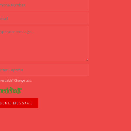
 readable? Change text.
SEND MESSAGE