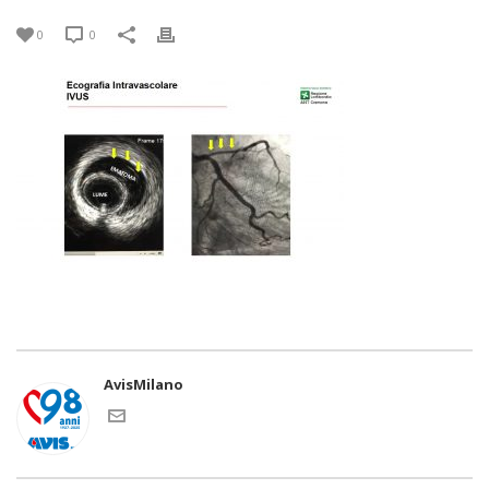
0
0
AvisMilano