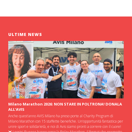
ULTIME NEWS
Milano Marathon 2026: NON STARE IN POLTRONA! DONALA
ALL’AVIS
Anche quest’anno AVIS Milano ha preso porte al Charity Program di
Milano Marathon con 15 staffette benefiche. Un’opportunità fantastica per
unire sport e solidarietà, e noi di Avis siamo pronti a correre con il cuore!
💓 I nostri Runner hanno corso la Relay Marathon, il format che permette