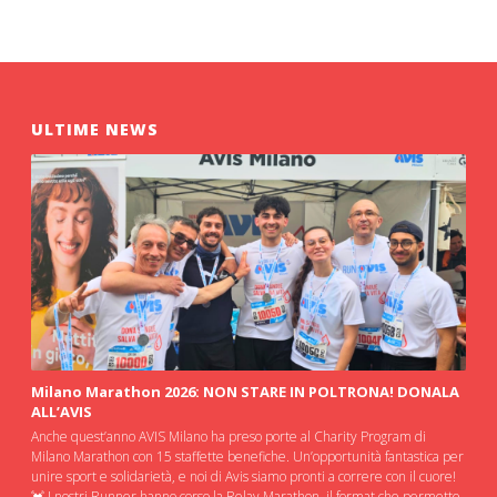
ULTIME NEWS
Milano Marathon 2026: NON STARE IN POLTRONA! DONALA
ALL’AVIS
Anche quest’anno AVIS Milano ha preso porte al Charity Program di
Milano Marathon con 15 staffette benefiche. Un’opportunità fantastica per
unire sport e solidarietà, e noi di Avis siamo pronti a correre con il cuore!
💓 I nostri Runner hanno corso la Relay Marathon, il format che permette