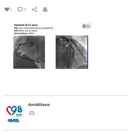
0
0
AvisMilano