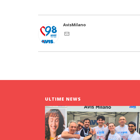
AvisMilano
ULTIME NEWS