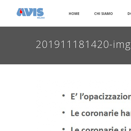
HOME
CHI SIAMO
D
201911181420-im