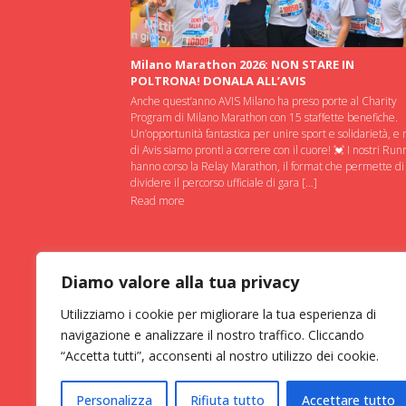
Milano Marathon 2026: NON STARE IN
POLTRONA! DONALA ALL’AVIS
Anche quest’anno AVIS Milano ha preso porte al Charity
Program di Milano Marathon con 15 staffette benefiche.
Un’opportunità fantastica per unire sport e solidarietà, e 
di Avis siamo pronti a correre con il cuore! 💓 I nostri Run
hanno corso la Relay Marathon, il format che permette di
dividere il percorso ufficiale di gara […]
Read more
Diamo valore alla tua privacy
Utilizziamo i cookie per migliorare la tua esperienza di
navigazione e analizzare il nostro traffico. Cliccando
“Accetta tutti”, acconsenti al nostro utilizzo dei cookie.
Personalizza
Rifiuta tutto
Accettare tutto