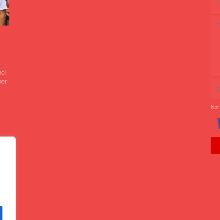
noi
ner
Not