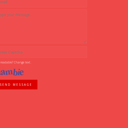
 readable? Change text.
SEND MESSAGE