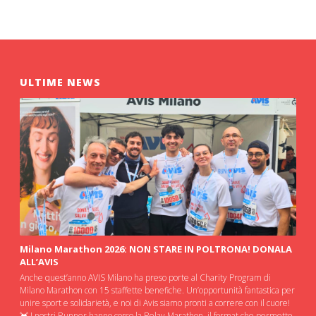
ULTIME NEWS
Milano Marathon 2026: NON STARE IN POLTRONA! DONALA
ALL’AVIS
Anche quest’anno AVIS Milano ha preso porte al Charity Program di
Milano Marathon con 15 staffette benefiche. Un’opportunità fantastica per
unire sport e solidarietà, e noi di Avis siamo pronti a correre con il cuore!
💓 I nostri Runner hanno corso la Relay Marathon, il format che permette