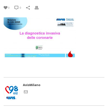
0
0
AvisMilano