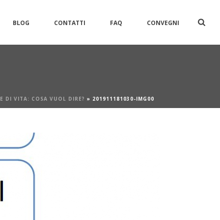
BLOG
CONTATTI
FAQ
CONVEGNI
E DI VITA: COSA VUOL DIRE?
»
201911181030-IMG00