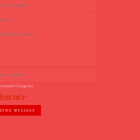
 readable? Change text.
SEND MESSAGE