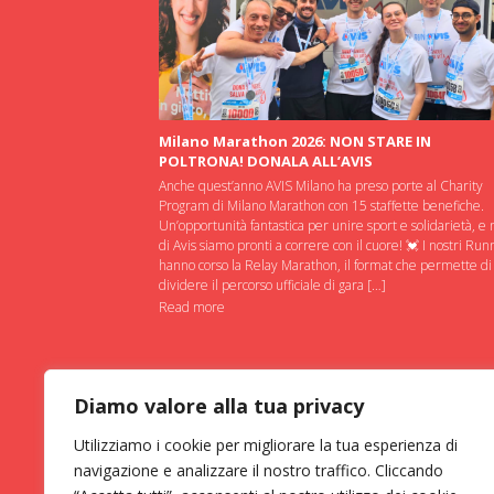
Milano Marathon 2026: NON STARE IN
POLTRONA! DONALA ALL’AVIS
Anche quest’anno AVIS Milano ha preso porte al Charity
Program di Milano Marathon con 15 staffette benefiche.
Un’opportunità fantastica per unire sport e solidarietà, e 
di Avis siamo pronti a correre con il cuore! 💓 I nostri Run
hanno corso la Relay Marathon, il format che permette di
dividere il percorso ufficiale di gara […]
Read more
Diamo valore alla tua privacy
Utilizziamo i cookie per migliorare la tua esperienza di
navigazione e analizzare il nostro traffico. Cliccando