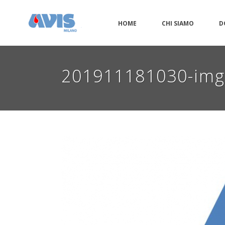
HOME
CHI SIAMO
D
201911181030-im