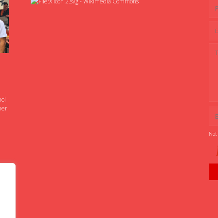
noi
ner
Not