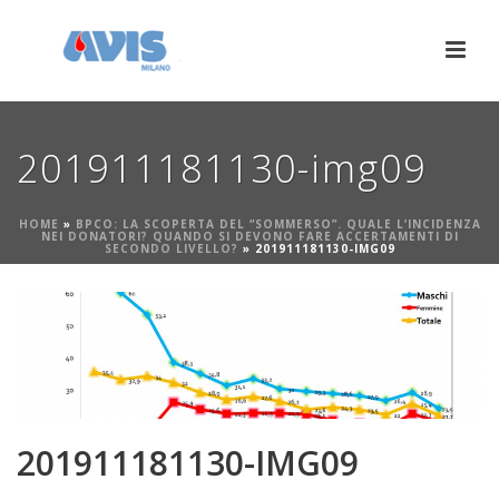
201911181130-img09
HOME
»
BPCO: LA SCOPERTA DEL “SOMMERSO”. QUALE L’INCIDENZA
NEI DONATORI? QUANDO SI DEVONO FARE ACCERTAMENTI DI
SECONDO LIVELLO?
»
201911181130-IMG09
201911181130-IMG09