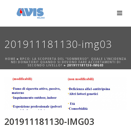
201911181130-img03
HOME
»
BPCO: LA SCOPERTA DEL “SOMMERSO”. QUALE L’INCIDENZA
NEI DONATORI? QUANDO SI DEVONO FARE ACCERTAMENTI DI
SECONDO LIVELLO?
»
201911181130-IMG03
201911181130-IMG03