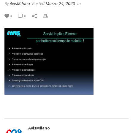
By
AvisMilano
Posted
Marzo 24, 2020
In
0
0
AvisMilano