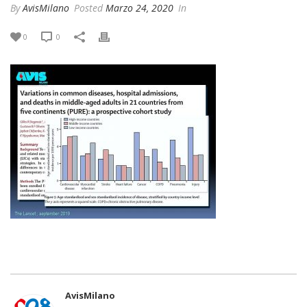
By
AvisMilano
Posted
Marzo 24, 2020
In
0
0
AvisMilano