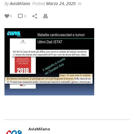
By
AvisMilano
Posted
Marzo 24, 2020
In
0
0
AvisMilano