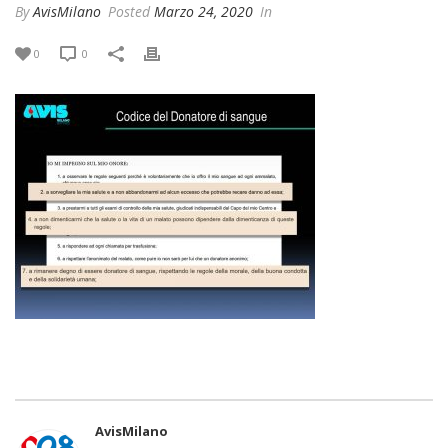
By
AvisMilano
Posted
Marzo 24, 2020
In
0
0
AvisMilano