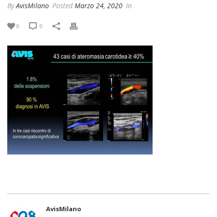
By
AvisMilano
Posted
Marzo 24, 2020
In
0
0
AvisMilano