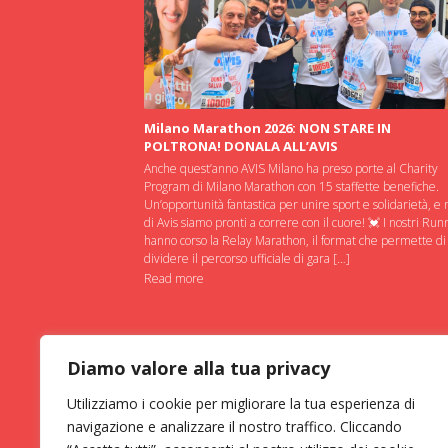
Milano Marathon 2026: NON STARE IN
POLTRONA! DONALA ALL’AVIS
Anche quest’anno AVIS Milano ha preso porte al Charity
Program di Milano Marathon con 15 staffette benefiche.
Un’opportunità fantastica per unire sport e solidarietà, e 
di Avis siamo pronti a correre con il cuore! 💓 I nostri Run
hanno corso la Relay Marathon, il format che permette di
dividere il percorso ufficiale di gara […]
Read more
Diamo valore alla tua privacy
Utilizziamo i cookie per migliorare la tua esperienza di
navigazione e analizzare il nostro traffico. Cliccando