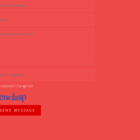
 readable? Change text.
SEND MESSAGE