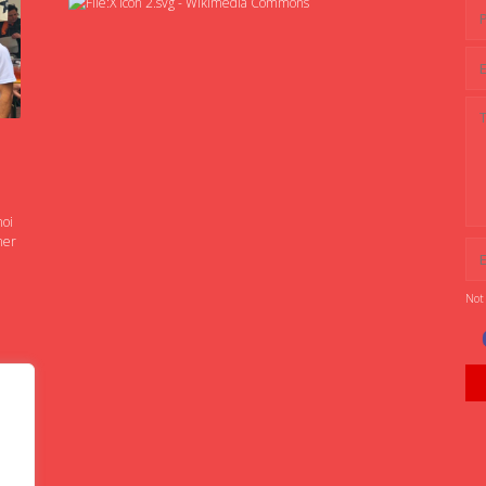
noi
ner
Not