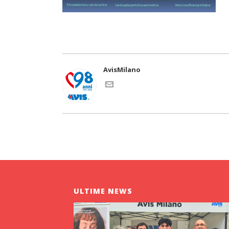
AvisMilano
ULTIME NEWS