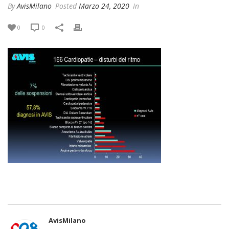
By
AvisMilano
Posted
Marzo 24, 2020
In
0
0
AvisMilano