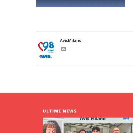
AvisMilano
ULTIME NEWS