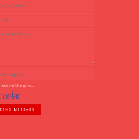
 readable? Change text.
SEND MESSAGE