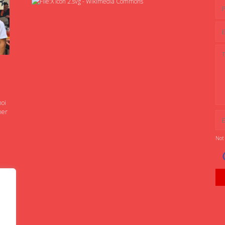
noi
ner
Not