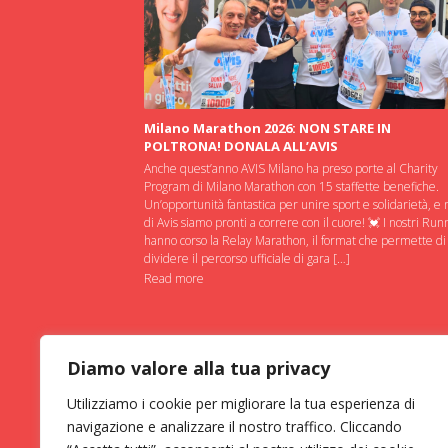
Milano Marathon 2026: NON STARE IN
POLTRONA! DONALA ALL’AVIS
Anche quest’anno AVIS Milano ha preso porte al Charity
Program di Milano Marathon con 15 staffette benefiche.
Un’opportunità fantastica per unire sport e solidarietà, e 
di Avis siamo pronti a correre con il cuore! 💓 I nostri Run
hanno corso la Relay Marathon, il format che permette di
dividere il percorso ufficiale di gara […]
Read more
Diamo valore alla tua privacy
Utilizziamo i cookie per migliorare la tua esperienza di
navigazione e analizzare il nostro traffico. Cliccando