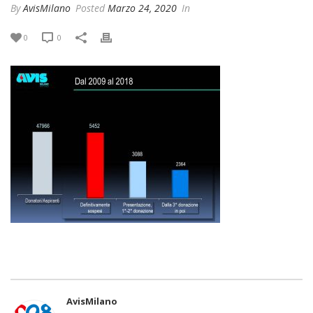
By
AvisMilano
Posted
Marzo 24, 2020
In
0
0
AvisMilano