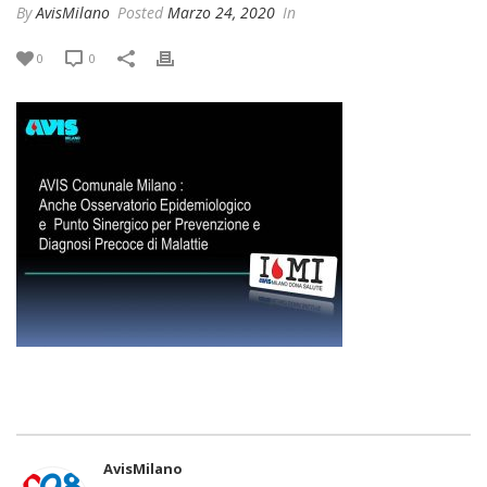
By
AvisMilano
Posted
Marzo 24, 2020
In
0
0
AvisMilano