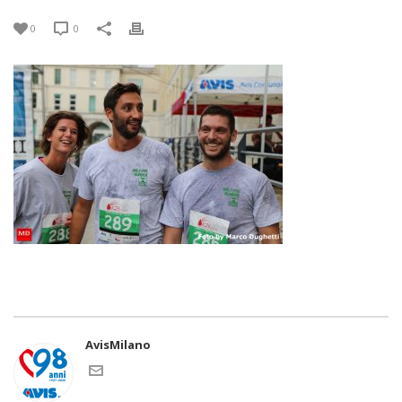
0
0
AvisMilano