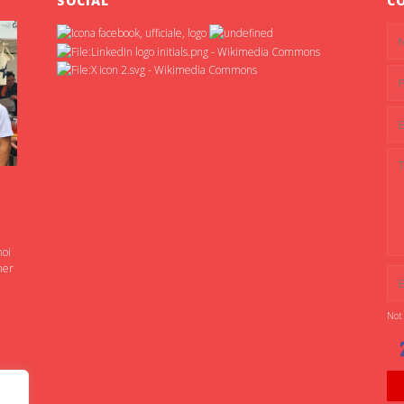
SOCIAL
C
noi
ner
Not