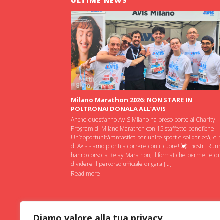
ULTIME NEWS
Milano Marathon 2026: NON STARE IN
POLTRONA! DONALA ALL’AVIS
Anche quest’anno AVIS Milano ha preso porte al Charity
Program di Milano Marathon con 15 staffette benefiche.
Un’opportunità fantastica per unire sport e solidarietà, e 
di Avis siamo pronti a correre con il cuore! 💓 I nostri Run
hanno corso la Relay Marathon, il format che permette di
dividere il percorso ufficiale di gara […]
Read more
Diamo valore alla tua privacy