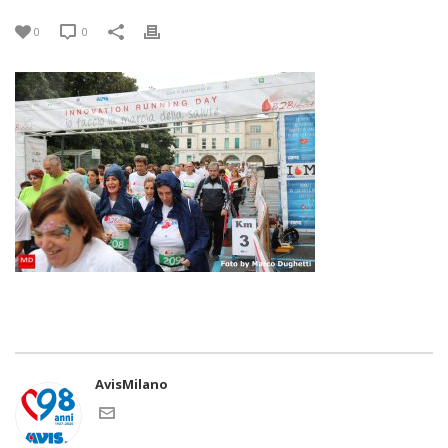
0
0
AvisMilano