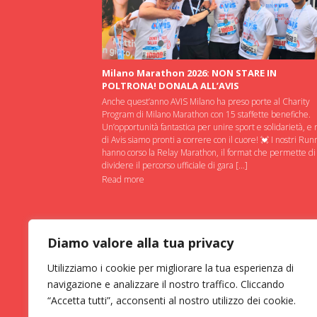
Milano Marathon 2026: NON STARE IN
POLTRONA! DONALA ALL’AVIS
Anche quest’anno AVIS Milano ha preso porte al Charity
Program di Milano Marathon con 15 staffette benefiche.
Un’opportunità fantastica per unire sport e solidarietà, e 
di Avis siamo pronti a correre con il cuore! 💓 I nostri Run
hanno corso la Relay Marathon, il format che permette di
dividere il percorso ufficiale di gara […]
Read more
Diamo valore alla tua privacy
Utilizziamo i cookie per migliorare la tua esperienza di
navigazione e analizzare il nostro traffico. Cliccando
“Accetta tutti”, acconsenti al nostro utilizzo dei cookie.