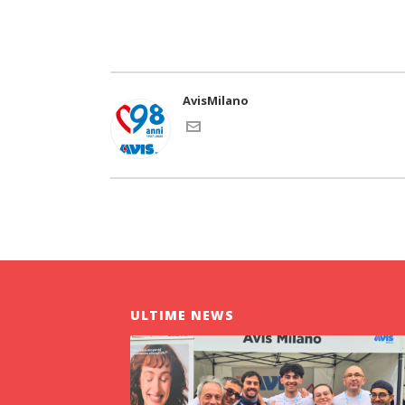
AvisMilano
ULTIME NEWS