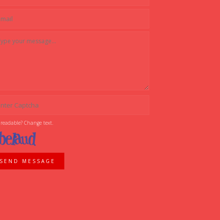
 readable? Change text.
SEND MESSAGE