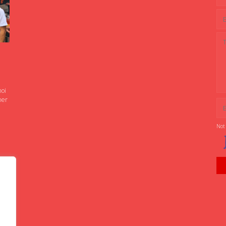
noi
ner
Not