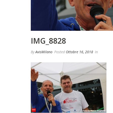
IMG_8828
By
AvisMilano
Posted
Ottobre 16, 2018
In