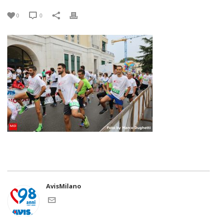
0
0
AvisMilano