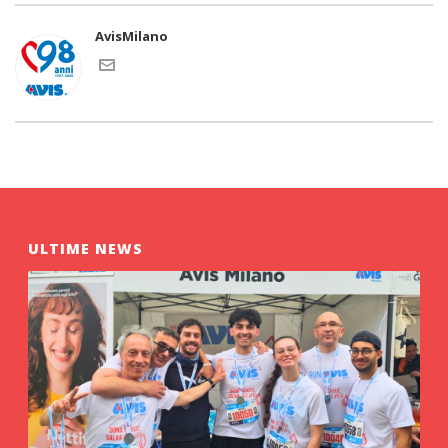
AvisMilano
ULTIME NEWS