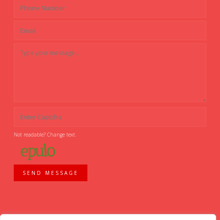
Not readable? Change text.
SEND MESSAGE