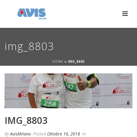
img_8803
HOME
»
IMG_8803
IMG_8803
By
AvisMilano
Posted
Ottobre 16, 2018
In