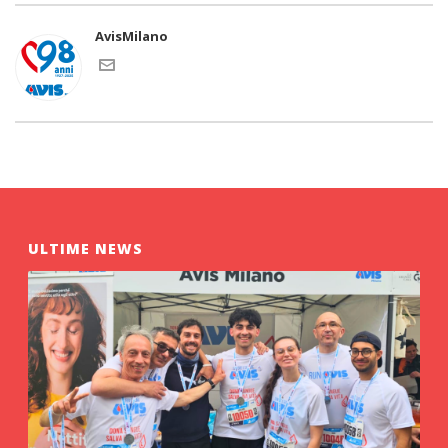
AvisMilano
ULTIME NEWS