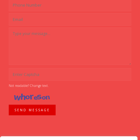
Not readable? Change text.
SEND MESSAGE