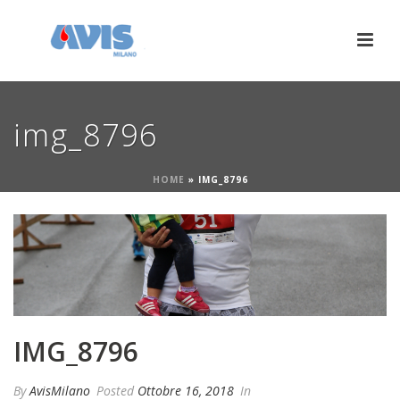
img_8796
HOME
»
IMG_8796
IMG_8796
By
AvisMilano
Posted
Ottobre 16, 2018
In