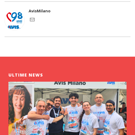
AvisMilano
ULTIME NEWS