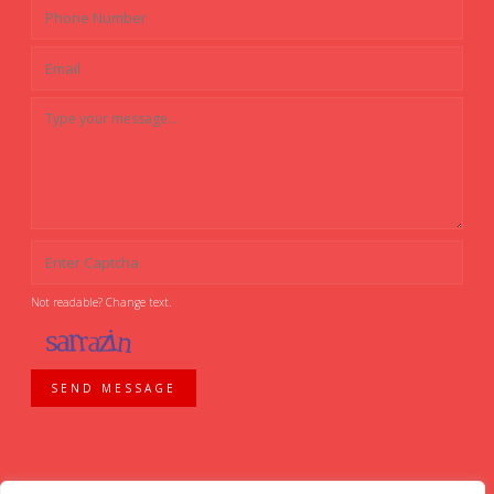
Not readable? Change text.
SEND MESSAGE