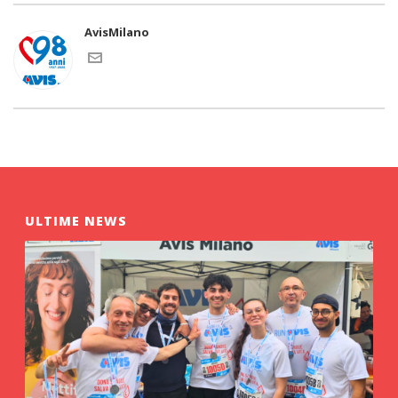
AvisMilano
ULTIME NEWS