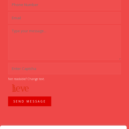
Not readable? Change text.
SEND MESSAGE