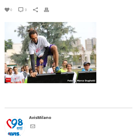
0
0
AvisMilano