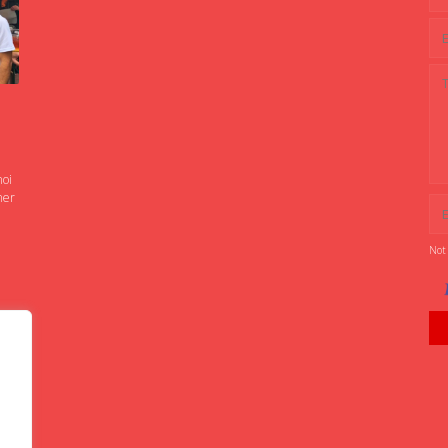
noi
ner
Not