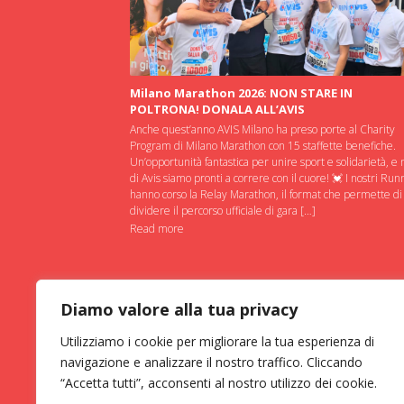
Milano Marathon 2026: NON STARE IN
POLTRONA! DONALA ALL’AVIS
Anche quest’anno AVIS Milano ha preso porte al Charity
Program di Milano Marathon con 15 staffette benefiche.
Un’opportunità fantastica per unire sport e solidarietà, e 
di Avis siamo pronti a correre con il cuore! 💓 I nostri Run
hanno corso la Relay Marathon, il format che permette di
dividere il percorso ufficiale di gara […]
Read more
Diamo valore alla tua privacy
Utilizziamo i cookie per migliorare la tua esperienza di
navigazione e analizzare il nostro traffico. Cliccando
“Accetta tutti”, acconsenti al nostro utilizzo dei cookie.