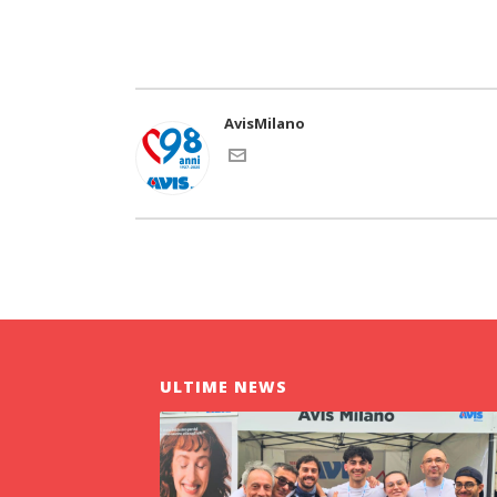
AvisMilano
ULTIME NEWS