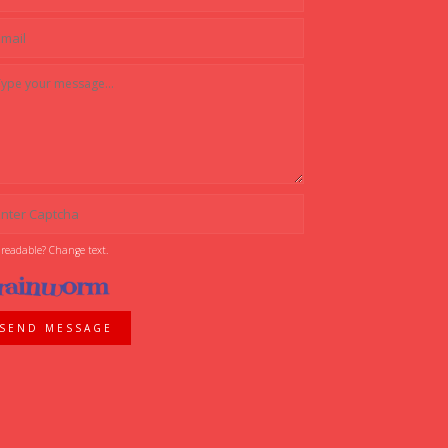
 readable? Change text.
SEND MESSAGE