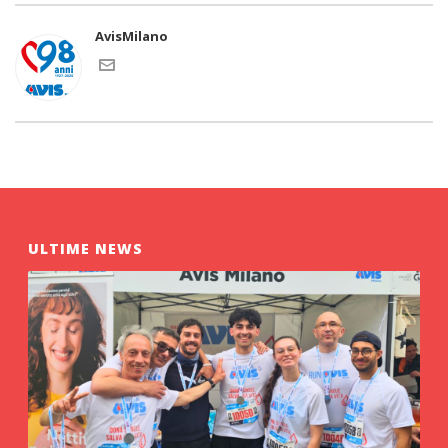
AvisMilano
ULTIME NEWS