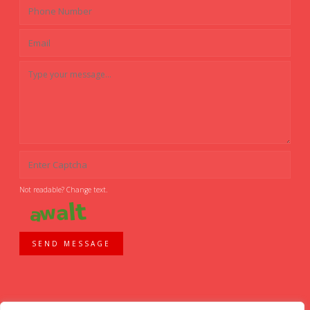
Not readable? Change text.
SEND MESSAGE