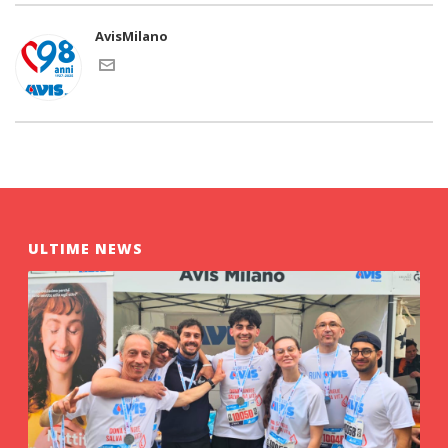
AvisMilano
ULTIME NEWS