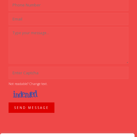
Not readable? Change text.
SEND MESSAGE