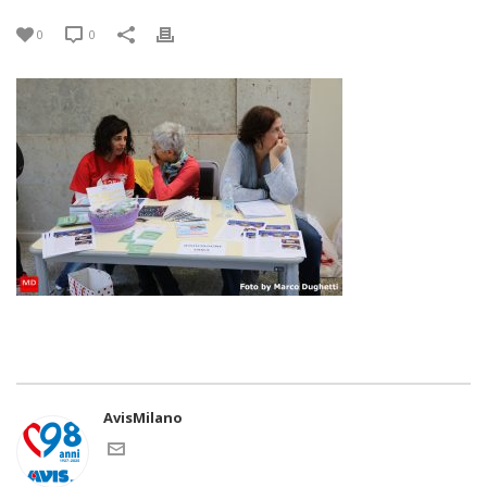
0
0
AvisMilano