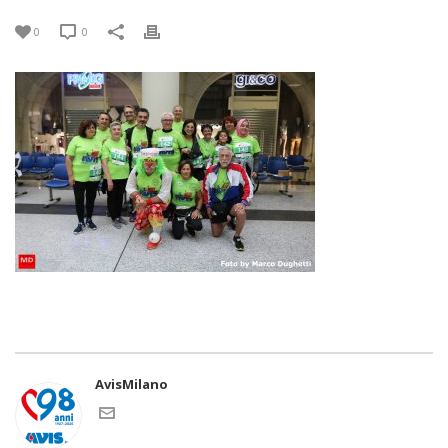
0
0
AvisMilano