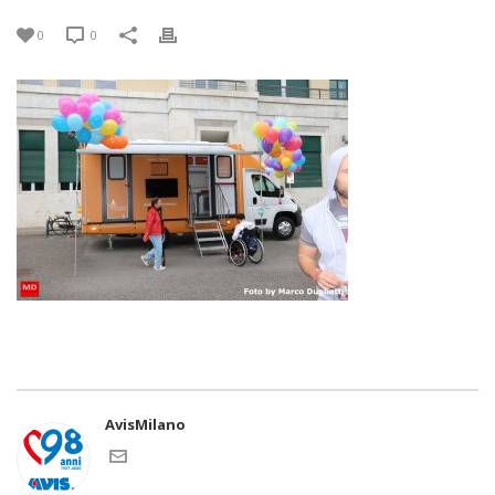
0
0
AvisMilano