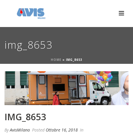
img_8653
HOME
»
IMG_8653
IMG_8653
By
AvisMilano
Posted
Ottobre 16, 2018
In