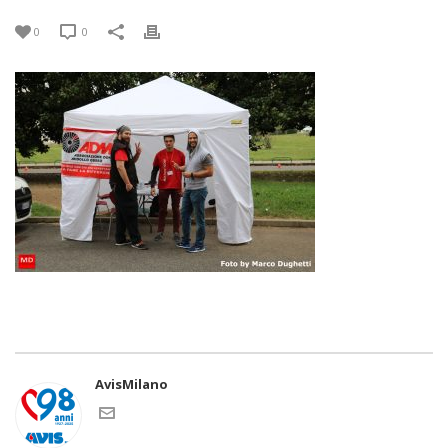
0
0
AvisMilano