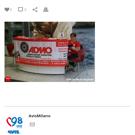
0
0
AvisMilano