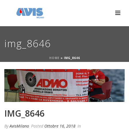
img_8646
HOME
»
IMG_8646
IMG_8646
By
AvisMilano
Posted
Ottobre 16, 2018
In