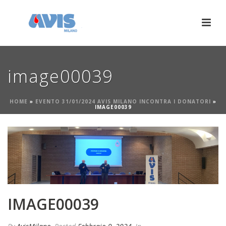
image00039
HOME
»
EVENTO 31/01/2024 AVIS MILANO INCONTRA I DONATORI
»
IMAGE00039
IMAGE00039