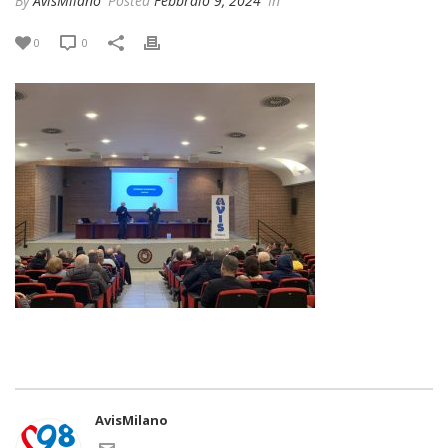
By
AvisMilano
Posted
Febbraio 9, 2024
In
0
0
AvisMilano