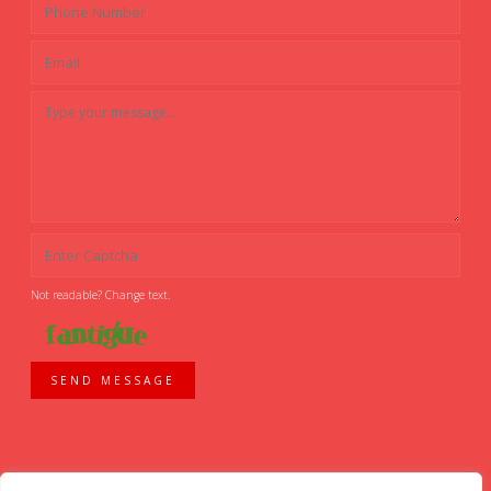
Not readable? Change text.
SEND MESSAGE