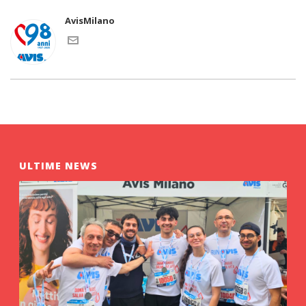
AvisMilano
ULTIME NEWS