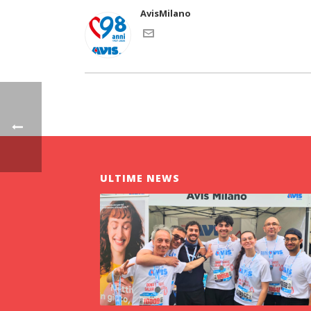
AvisMilano
ULTIME NEWS