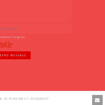
 readable? Change text.
SEND MESSAGE
l. 02 70 635 020 C.F. 03126200157