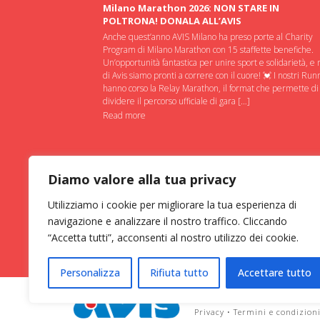
Milano Marathon 2026: NON STARE IN
POLTRONA! DONALA ALL’AVIS
Anche quest’anno AVIS Milano ha preso porte al Charity
Program di Milano Marathon con 15 staffette benefiche.
Un’opportunità fantastica per unire sport e solidarietà, e 
di Avis siamo pronti a correre con il cuore! 💓 I nostri Run
hanno corso la Relay Marathon, il format che permette di
dividere il percorso ufficiale di gara […]
Read more
Diamo valore alla tua privacy
Utilizziamo i cookie per migliorare la tua esperienza di
navigazione e analizzare il nostro traffico. Cliccando
“Accetta tutti”, acconsenti al nostro utilizzo dei cookie.
Personalizza
Rifiuta tutto
Accettare tutto
ASSOCIAZIONE VOLONTARI ITAL
Privacy
•
Termini e condizion