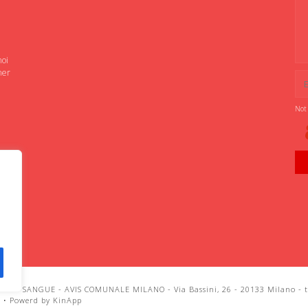
noi
ner
Not
IANI SANGUE - AVIS COMUNALE MILANO - Via Bassini, 26 - 20133 Milano - te
i
•
Powerd by KinApp