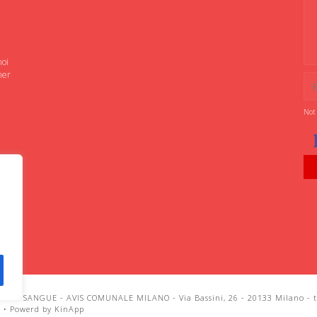
noi
ner
Not
IANI SANGUE - AVIS COMUNALE MILANO - Via Bassini, 26 - 20133 Milano - te
i
•
Powerd by KinApp