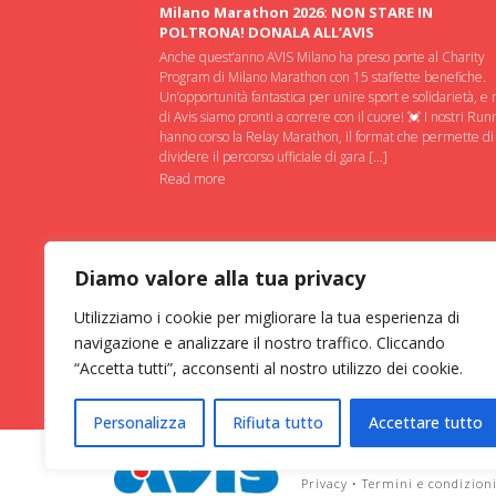
Milano Marathon 2026: NON STARE IN
POLTRONA! DONALA ALL’AVIS
Anche quest’anno AVIS Milano ha preso porte al Charity
Program di Milano Marathon con 15 staffette benefiche.
Un’opportunità fantastica per unire sport e solidarietà, e 
di Avis siamo pronti a correre con il cuore! 💓 I nostri Run
hanno corso la Relay Marathon, il format che permette di
dividere il percorso ufficiale di gara […]
Read more
Diamo valore alla tua privacy
Utilizziamo i cookie per migliorare la tua esperienza di
navigazione e analizzare il nostro traffico. Cliccando
“Accetta tutti”, acconsenti al nostro utilizzo dei cookie.
Personalizza
Rifiuta tutto
Accettare tutto
ASSOCIAZIONE VOLONTARI ITAL
Privacy
•
Termini e condizion