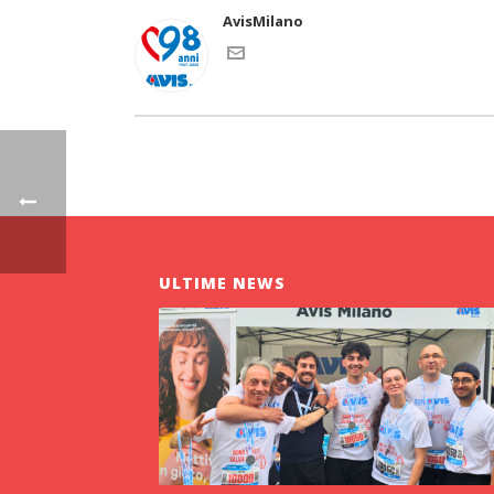
AvisMilano
ULTIME NEWS