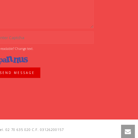
 readable? Change text.
SEND MESSAGE
l. 02 70 635 020 C.F. 03126200157