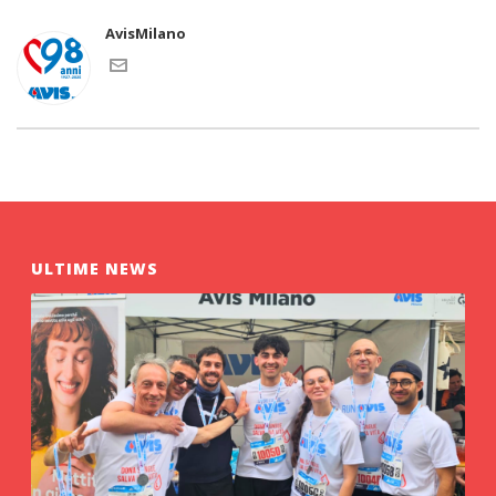
AvisMilano
ULTIME NEWS