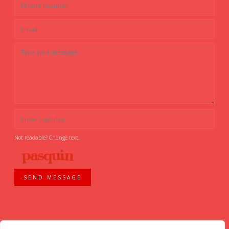
Not readable? Change text.
SEND MESSAGE